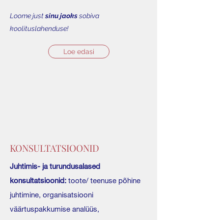
Loome just
sinu jaoks
sobiva
koolituslahenduse!
Loe edasi
KONSULTATSIOONID
Juhtimis- ja turundusalased
konsultatsioonid:
toote/ teenuse põhine
juhtimine, organisatsiooni
väärtuspakkumise analüüs,