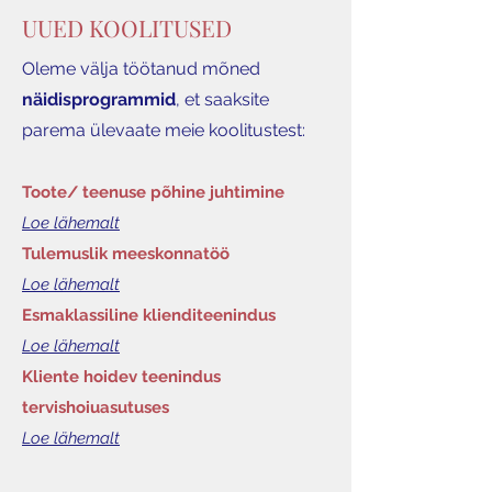
UUED KOOLITUSED
Oleme välja töötanud mõned
näidisprogrammid
, et sa
aksite
parema ülevaate meie koolitustest:
Toote/ teenuse põhine juhtimine
Loe lähemalt
Tulemuslik meeskonnatöö
Loe lähemalt
Esmaklassiline klienditeenindus
Loe lähemalt
Kliente hoidev teenindus
tervishoiuasutuses
Loe lähemalt