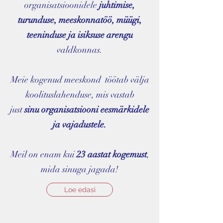
organisatsioonidele
juhtimise,
turunduse, meeskonnatöö, müügi,
teeninduse ja isiksuse arengu
valdkonnas.
Meie kogenud meeskond töötab välja
koolituslahenduse, mis vastab
just
sinu organisatsiooni eesmärkidele
ja vajadustele.
Meil on enam kui
23 aastat kogemust
,
mida sinuga jagada!
Loe edasi