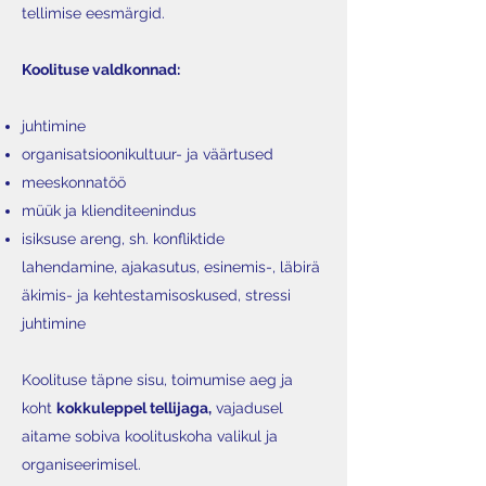
tellimise eesmärgid.
Koolituse valdkonnad:
juhtimine
organisatsioonikultuur- ja väärtused
meeskonnatöö
müük ja klienditeenindus
isiksuse areng, sh. konfliktide
lahendamine
,
ajakasutus
,
esinemis-
,
läbirä
äkimis- ja
kehtestamisoskused, stressi
juhtimine
Koolituse täpne sisu, toimumise aeg ja
koht
kokkuleppel tellijaga
,
vajadusel
aitame sobiva koolituskoha valikul ja
organiseerimisel.